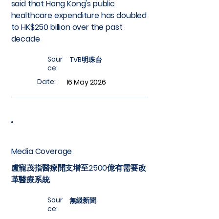
said that Hong Kong's public
healthcare expenditure has doubled
to HK$250 billion over the past
decade
Sour
TVB明珠台
ce:
Date:
16 May 2026
Media Coverage
盧寵茂指醫療開支增至2500億有需要改
革醫療系統
Sour
無綫新聞
ce: