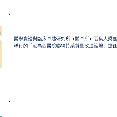
港島西醫院聯網持續質量改進論壇
醫學實證與臨床卓越研究所（醫卓所）召集人梁嘉傑教授於
舉行的「港島西醫院聯網持續質量改進論壇」擔
醫卓所會議 2026 現正接受報名